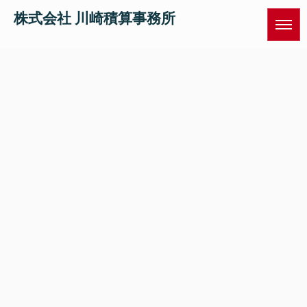
株式会社 川崎積算事務所
[%title%]
[%article_date_notime_wa%]
[%list_start%]
[%list_end%]