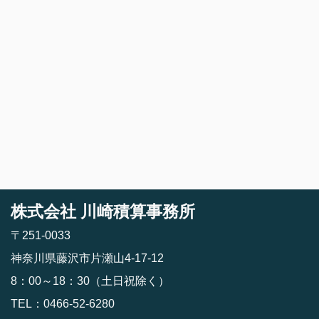
[%article%]
[%category%]
[%tags%]
ページトップへ
株式会社 川崎積算事務所
〒251-0033
神奈川県藤沢市片瀬山4-17-12
8：00～18：30（土日祝除く）
TEL：0466-52-6280